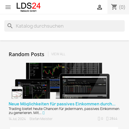
shopping_cart


(0)
search
Random Posts
VIEW ALL
Neue Möglichkeiten für passives Einkommen durch...
Trading bietet heute Chancen für jedermann, passives Einkommen
zu generieren. Mit...
0
2844
14 Jul, 2024
Stefan Meister