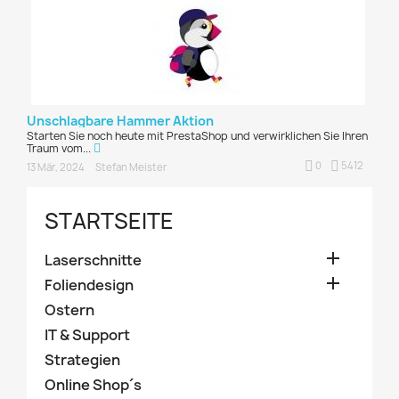
Unschlagbare Hammer Aktion
Starten Sie noch heute mit PrestaShop und verwirklichen Sie Ihren
Traum vom...
0
5412
13 Mär, 2024
Stefan Meister
STARTSEITE

Laserschnitte

Foliendesign
Ostern
IT & Support
Strategien
Online Shop´s