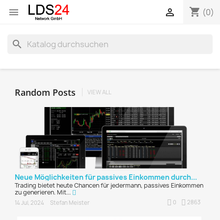
shopping_cart


(0)
search
Random Posts
VIEW ALL
Neue Möglichkeiten für passives Einkommen durch...
Trading bietet heute Chancen für jedermann, passives Einkommen
zu generieren. Mit...
0
2863
14 Jul, 2024
Stefan Meister