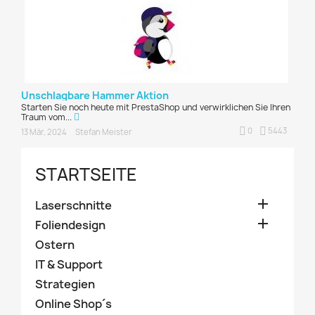
Unschlagbare Hammer Aktion
Starten Sie noch heute mit PrestaShop und verwirklichen Sie Ihren
Traum vom...
0
5443
13 Mär, 2024
Stefan Meister
STARTSEITE

Laserschnitte

Foliendesign
Ostern
IT & Support
Strategien
Online Shop´s