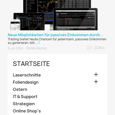
Neue Möglichkeiten für passives Einkommen durch...
Trading bietet heute Chancen für jedermann, passives Einkommen
zu generieren. Mit...
0
2844
14 Jul, 2024
Stefan Meister
STARTSEITE

Laserschnitte

Foliendesign
Ostern
IT & Support
Strategien
Online Shop´s