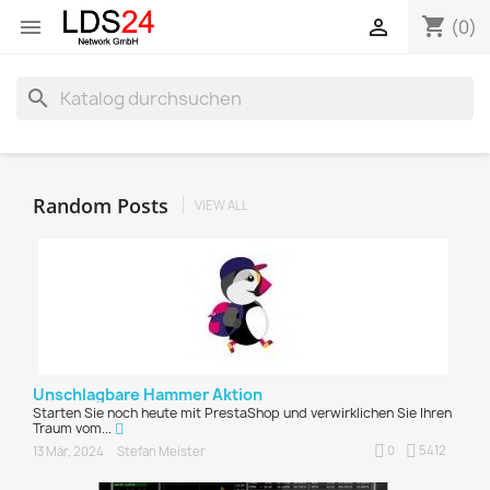
shopping_cart


(0)
search
Random Posts
VIEW ALL
Unschlagbare Hammer Aktion
Starten Sie noch heute mit PrestaShop und verwirklichen Sie Ihren
Traum vom...
0
5412
13 Mär, 2024
Stefan Meister