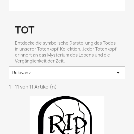
TOT
Entdecke die symbolische Darstellung des Todes
in unserer Totenkopf-Kollektion. Jeder Totenkopf
erinnert an das Mysterium des Lebens und die
Vergänglichkeit der Zeit.

Relevanz
1 - 11 von 11 Artikel(n)