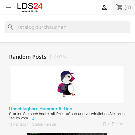
shopping_cart


(0)
search
Random Posts
VIEW ALL
Unschlagbare Hammer Aktion
Starten Sie noch heute mit PrestaShop und verwirklichen Sie Ihren
Traum vom...
0
5412
13 Mär, 2024
Stefan Meister