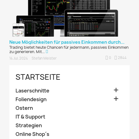
Neue Möglichkeiten für passives Einkommen durch...
Trading bietet heute Chancen für jedermann, passives Einkommen
zu generieren. Mit...
0
2844
14 Jul, 2024
Stefan Meister
STARTSEITE

Laserschnitte

Foliendesign
Ostern
IT & Support
Strategien
Online Shop´s